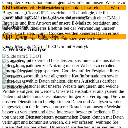
Computer zuvor schon einmal genutzt wurde, um unsere Website zu
besuchen. Weiterhin verwenden wir Cookies bzw. eine als „Web-
NEU:
Tänzerische Früherziehung
Bugs“ oder „Clear-GIFs“ bezeichnete Technologie, die für
immer Montags 15:45 - 16:30 Uhr mit Hendryk
gewöhnlich in E-Mail integriert wird, um den Erhalt einer E-Mail
Ihrerseits und Ihre Antwort auf unsere E-Mails zu bestätigen und
Ihnen ein individuelleres Erlebnis bei der Verwendung unserer
Website zu bieten. Durch Cookies werden keinerlei Daten erfasst,
NEU:
Tänzerische Früherziehung
mit deren Hilfe Sie persönlich identifiziert werden könnten.
immer Montags 15:45 - 16:30 Uhr mit Hendryk
2. Website-Analyse
Wir arbeiten mit externen Dienstleistern zusammen, die uns dabei
helfen, Informationen zur Nutzung unserer Website zu erhalten.
Unsere Dienstanbieter speichern Cookies auf der Festplatte Ihres
Computers, woraufhin wir allgemeine Kaufinformationen sowie
andere ausgewählte Daten erhalten, die uns Aufschluss darüber
geben, wie Besucher auf unserer Website navigieren und welche
Produkte aufgerufen werden. Unsere Dienstanbieter analysieren die
Daten und stellen uns Gesamtauswertungen zur Verfügung. Die von
unseren Dienstleistern bereitgestellten Daten und Analysen werden
eingesetzt, um die Interessen unserer Besucher an unserer Website
besser zu verstehen und diese Interessen besser zu bedienen. Die
von unseren Dienstanbietern gesammelten Daten können mit Daten
verknüpft und kombiniert werden, die wir erfassen, während Sie
unsere Website besuchen. Unseren Dienstleistern ist es vertraglich