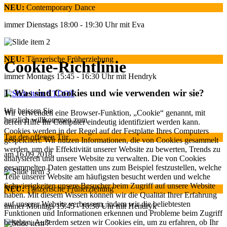
NEU:
Contemporary Dance
immer Dienstags 18:00 - 19:30 Uhr mit Eva
NEU:
Tänzerische Früherziehung
Cookie-Richtlinie
immer Montags 15:45 - 16:30 Uhr mit Hendryk
1. Was sind Cookies und wie verwenden wir sie?
Wir heissen Sie
Wir verwenden eine Browser-Funktion, „Cookie“ genannt, mit
herzlich willkommen zum
deren Hilfe Ihr Computer eindeutig identifiziert werden kann.
Cookies werden in der Regel auf der Festplatte Ihres Computers
Tag der offenen Tür
gespeichert. Wir nutzen Informationen, die von Cookies gesammelt
werden, um die Effektivität unserer Website zu bewerten, Trends zu
am 16.09.2018.
analysieren und unsere Website zu verwalten. Die von Cookies
gesammelten Daten gestatten uns zum Beispiel festzustellen, welche
Teile unserer Website am häufigsten besucht werden und welche
Schwierigkeiten unsere Besucher beim Zugriff auf unsere Website
NEU:
Tänzerische Früherziehung
haben. Mit diesem Wissen können wir die Qualität Ihrer Erfahrung
auf unserer Website verbessern, indem wir die beliebtesten
immer Montags 15:45 - 16:30 Uhr mit Hendryk
Funktionen und Informationen erkennen und Probleme beim Zugriff
beheben. Außerdem setzen wir Cookies ein, um zu erfahren, ob Ihr