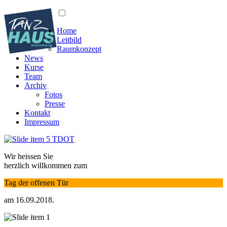
Home
Leitbild
Raumkonzept
News
Kurse
Team
Archiv
Fotos
Presse
Kontakt
Impressum
Wir heissen Sie
herzlich willkommen zum
Tag der offenen Tür
am 16.09.2018.