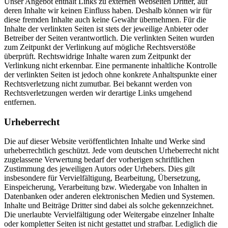
Unser Angebot enthält Links zu externen Webseiten Dritter, auf
deren Inhalte wir keinen Einfluss haben. Deshalb können wir für
diese fremden Inhalte auch keine Gewähr übernehmen. Für die
Inhalte der verlinkten Seiten ist stets der jeweilige Anbieter oder
Betreiber der Seiten verantwortlich. Die verlinkten Seiten wurden
zum Zeitpunkt der Verlinkung auf mögliche Rechtsverstöße
überprüft. Rechtswidrige Inhalte waren zum Zeitpunkt der
Verlinkung nicht erkennbar. Eine permanente inhaltliche Kontrolle
der verlinkten Seiten ist jedoch ohne konkrete Anhaltspunkte einer
Rechtsverletzung nicht zumutbar. Bei bekannt werden von
Rechtsverletzungen werden wir derartige Links umgehend
entfernen.
Urheberrecht
Die auf dieser Website veröffentlichten Inhalte und Werke sind
urheberrechtlich geschützt. Jede vom deutschen Urheberrecht nicht
zugelassene Verwertung bedarf der vorherigen schriftlichen
Zustimmung des jeweiligen Autors oder Urhebers. Dies gilt
insbesondere für Vervielfältigung, Bearbeitung, Übersetzung,
Einspeicherung, Verarbeitung bzw. Wiedergabe von Inhalten in
Datenbanken oder anderen elektronischen Medien und Systemen.
Inhalte und Beiträge Dritter sind dabei als solche gekennzeichnet.
Die unerlaubte Vervielfältigung oder Weitergabe einzelner Inhalte
oder kompletter Seiten ist nicht gestattet und strafbar. Lediglich die