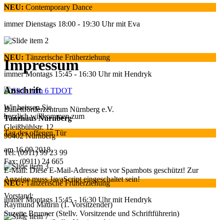
NEU:
Contemporary Dance
immer Dienstags 18:00 - 19:30 Uhr mit Eva
NEU:
Tänzerische Früherziehung
Impressum
immer Montags 15:45 - 16:30 Uhr mit Hendryk
Anschrift
Wir heissen Sie
Ballettförderzentrum Nürnberg e.V.
herzlich willkommen zum
Tanzhaus Nürnberg
Gleißbühlstr. 12
Tag der offenen Tür
90402 Nürnberg
am 16.09.2018.
Tel: (0911) 99 23 99
Fax: (0911) 24 665
E-Mail:
Diese E-Mail-Adresse ist vor Spambots geschützt! Zur
Anzeige muss JavaScript eingeschaltet sein!
NEU:
Tänzerische Früherziehung
Vorstand:
immer Montags 15:45 - 16:30 Uhr mit Hendryk
Raymund Maurin (1. Vorsitzender)
Suzette Brunner (Stellv. Vorsitzende und Schriftführerin)