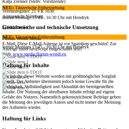
Katja Zrenner (Stellv. Vorsitzende)
NEU:
Tänzerische Früherziehung
Vereinsregister: 21 VR 1630
Amtsgericht Nürnberg
immer Montags 15:45 - 16:30 Uhr mit Hendryk
Gestalterische und technische Umsetzung
NEU:
Tänzerische Früherziehung
Florian Wendt Media
E-Mail:
Diese E-Mail-Adresse ist vor Spambots geschützt! Zur
immer Montags 15:45 - 16:30 Uhr mit Hendryk
Anzeige muss JavaScript eingeschaltet sein!
Web:
www.media.florian-wendt.eu
Haftung für Inhalte
Die Inhalte dieser Website werden mit größtmöglicher Sorgfalt
erstellt. Der Anbieter übernimmt jedoch keine Gewähr für die
Richtigkeit, Vollständigkeit und Aktualität der bereitgestellten
Inhalte. Die Nutzung der abrufbaren Inhalte erfolgt auf eigene
Gefahr des Nutzers. Namentlich gekennzeichnete Beiträge geben
die Meinung des jeweiligen Autors und nicht immer die Meinung
des Anbieters wieder.
Haftung für Links