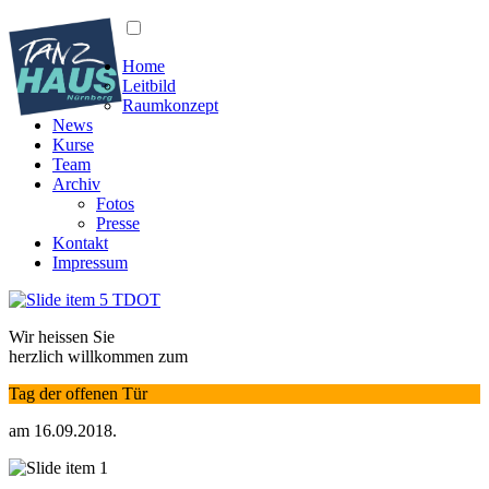
Home
Leitbild
Raumkonzept
News
Kurse
Team
Archiv
Fotos
Presse
Kontakt
Impressum
Wir heissen Sie
herzlich willkommen zum
Tag der offenen Tür
am 16.09.2018.